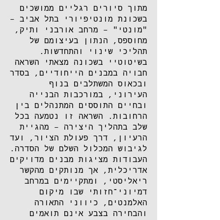
מתוך סיורים רגליים ממושכים
בשכונת מונטיפיורי בתל אביב –
"מונטי" – מרחב אורבני ותיק,
מחוספס, הנתון בעיצומם של
תהליכי שינוי והתחדשות.
בשיטוטיי בשכונה מצאתי השראה
חבויה במבנים הייחודיים, בסדר
ובכאוס המשתלבים בנוף
העירוני, במורכבות הבנייה
ובחיים התוססים המתנהלים בין
הרחובות. השראה זו נטמעה בכל
שלב בתהליך היצירה – מהגיית
הרעיון, דרך פעולת הציור, ועד
לגיבוש המכלול השלם של הסדרה.
העבודות מציגות מבנים מדויקים
אדריכלית, אך מנותקים מהקשר
ריאליסטי, ומתקיימים במרחב
דמיוני־חזותי שבו מיקום
האלמנטים, כיווני התאורה
והבחירה בצבע אינם תואמים