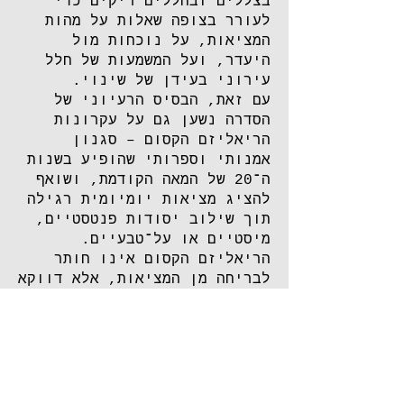
בצללים ובחללים ריקים כדי
לעורר בצופה שאלות על מהות
המציאות, על נוכחות מול
היעדר, ועל המשמעות של חלל
עירוני בעידן של שינוי.
עם זאת, הבסיס הרעיוני של
הסדרה נשען גם על עקרונות
הריאליזם הקסום – סגנון
אמנותי וספרותי שהופיע בשנות
ה־20 של המאה הקודמת, ושואף
להציג מציאות יומיומית רגילה
תוך שילוב יסודות פנטסטיים,
מיסטיים או על־טבעיים.
הריאליזם הקסום אינו חותר
לבריחה מן המציאות, אלא דווקא
להעמקת חווייתה, לחשיפת
הרבדים הנסתרים בה. כך גם
הדימויים בסדרה אינם מתעתדים
להעתיק את המציאות, אלא ליצור
ממנה מערכת חדשה של יחסים בין
אור, צורה ותחושה – מערכת