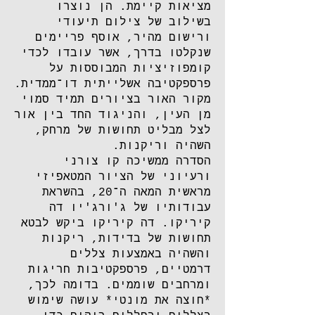
מציאות קיימת. הן נוצרו
בשילוב של צילום תיעודי
ורישום מהיר, אוסף פריימים
שנקלטו בדרך, אשר עובדו לכדי
קומפוזיציות המבוססות על
פרספקטיבה אשלייתית דו־ממדית.
מקור האור בציורים תמיד סמוי
מן העין, והניגוד החד בין אור
לצל מבליט תחושות של מרחק,
השהיה וריקנות.
הסדרה ממשיכה קו צורני
ורעיוני של הציור המטאפיזי
מראשית המאה ה־20, בהשראת
עבודותיו של ג'ורג'יו דה
קיריקו. דה קיריקו ביקש לבטא
תחושות של בדידות, ריקנות
והשהיה באמצעות צללים
דרמטיים, פרספקטיבות חריגות
ומרחבים שוממים. בדומה לכך,
*חוצה את מונטי* עושה שימוש