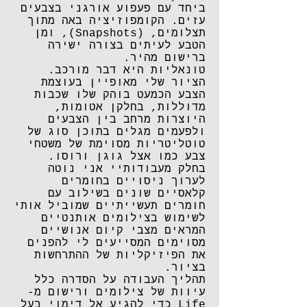
ביחד עם פעפוע אורגני בצבעים
עזים. הקומפוזיציה באה מתוך
תצלומים, (Snapshots), ומן
הטבע לעיתים בצורה ישירה
ברישום מהיר.
טונאליות היא דבר מורכב.
הציור שלי מאופיין בעוצמת
הצבע הכמעט בוהק שלו שכבות
מדוללות, בחלקן אטומות,
היוצרות מרחב בין הצבעים
ולפעמים מגלים בתוכן סוג של
טוטליטריות מסוימת של משטחי
צבע כמו אצל גוגן ורוסו.
בחלק מעבודותיי אני נוטה
לערוך ניסויים בחומרים
קלאסיים שונים בשילוב עם
חומרים תעשייתיים שמוביל אותי
לשימוש בצילומים אותנטיים
המראים מצבי קיום אנושיים
מסוימים המסייעים לי להפנים
את הפיזיקליות של ההתרחשות
בציור.
תהליך העבודה על הסדרה כלל
עיוות של צילומים ורישום מ-
Life כדי להגיע אל דימוי בעל