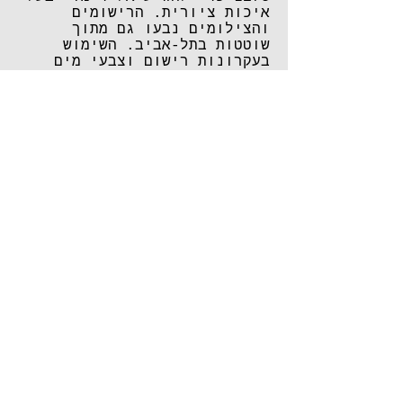
איכות ציורית. הרישומים
והצילומים נבעו גם מתוך
שוטטות בתל-אביב. השימוש
בעקרונות רישום וצבעי מים
הובילו לעיבוד הדימויים
בטכניקות שמן.
כשהתבוננתי בצינורות, בחוטי
חשמל, בשרשראות שהיוו מעין
כאוס חזותי ולמרות זאת יצרו
אצלי קצב מסוים לדמיון החזותי
שלי, שעזר לי לעדן ולחבר מחדש
את הקומפוזיציות בציורים אלה.