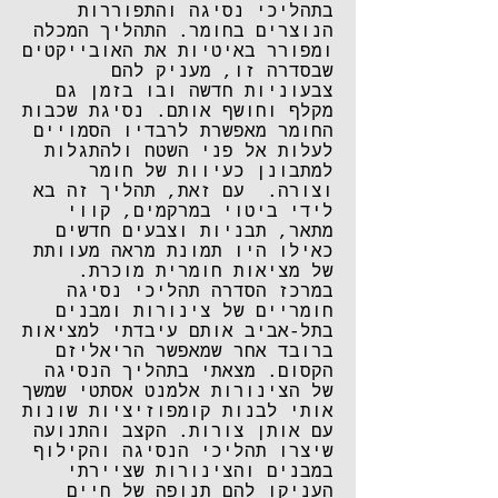
בתהליכי נסיגה והתפוררות
הנוצרים בחומר. התהליך המכלה
ומפורר באיטיות את האובייקטים
שבסדרה זו, מעניק להם
צבעוניות חדשה ובו בזמן גם
מקלף וחושף אותם. נסיגת שכבות
החומר מאפשרת לרבדיו הסמויים
לעלות אל פני השטח ולהתגלות
למתבונן כעיוות של חומר
וצורה. עם זאת, תהליך זה בא
לידי ביטוי במרקמים, קווי
מתאר, תבניות וצבעים חדשים
כאילו היו תמונת מראה מעוותת
של מציאות חומרית מוכרת.
במרכז הסדרה תהליכי נסיגה
חומריים של צינורות ומבנים
בתל-אביב אותם עיבדתי למציאות
ברובד אחר שמאפשר הריאליזם
הקסום. מצאתי בתהליך הנסיגה
של הצינורות אלמנט אסתטי שמשך
אותי לבנות קומפוזיציות שונות
עם אותן צורות. הקצב והתנועה
שיצרו תהליכי הנסיגה והקילוף
במבנים והצינורות שציירתי
העניקו להם תנופה של חיים