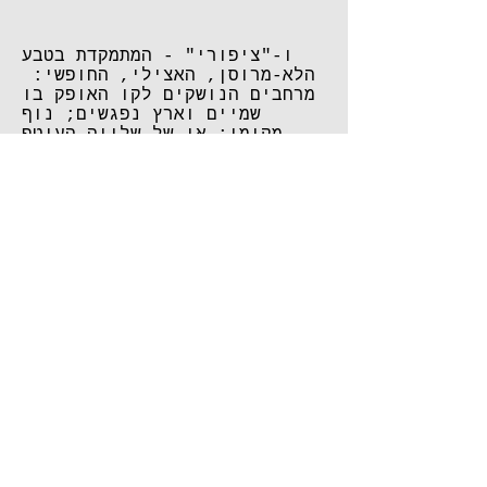
ו-"ציפורי" - המתמקדת בטבע
הלא-מרוסן, האצילי, החופשי:
מרחבים הנושקים לקו האופק בו
שמיים וארץ נפגשים; נוף
מקומי; אי של שלווה העוטף
אותי ברוגע; תחושה של עצירת
הזמן בעולם סואן, מלא חרדות,
שנאה והרס; נוף מגוון של עצי
ברוש וזרועותיו הקוצניות של
צמח הצבר, נטועים על אדמתו
המשתרעת על פני הרריות גולשת.
הטבע פותח את השערים אל עולם
הדמיון של המופלא ומנתק אותך
מן המציאות. תוך הסתכלות
וקליטת הטבע על כל פרטיו,
חווית חושים שעוררה
אסוציאציות בנתה עולם עשיר
בדמיון. כוח הדמיון העביר
אותי לעולם של הקסום ויצר
מציאות של רבדים רב-גוניים בה
נמצא האובייקט בתהליך מתמיד
של וואריאציות. מצב רגשות זה